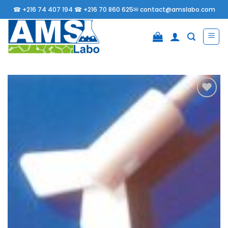
Passer
☎
+216 74 407 194 ☎
+216 70 860 625✉
contact@amslabo.com
au
contenu
Ajouter
à la
liste
d’envies