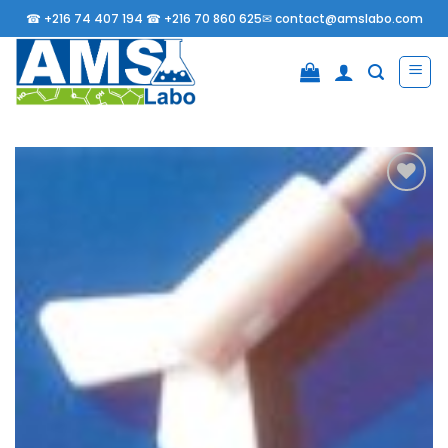
Passer
☎
+216 74 407 194 ☎
+216 70 860 625✉
contact@amslabo.com
au
contenu
Ajouter
à la
liste
d’envies