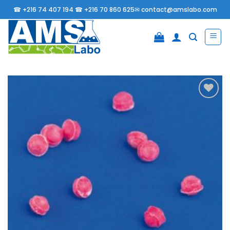
Passer
☎
+216 74 407 194 ☎
+216 70 860 625✉
contact@amslabo.com
au
contenu
Ajouter
à la
liste
d’envies