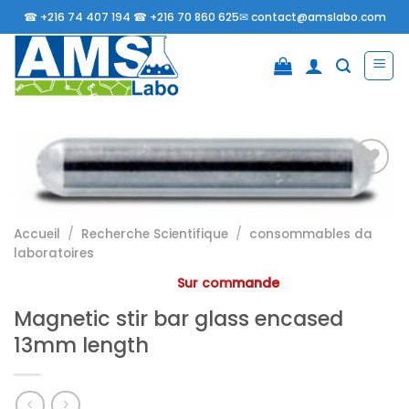
Passer
☎
+216 74 407 194 ☎
+216 70 860 625✉
contact@amslabo.com
au
contenu
Ajouter
Accueil
/
Recherche Scientifique
/
consommables da
à la
laboratoires
liste
d’envies
Sur commande
Magnetic stir bar glass encased
13mm length