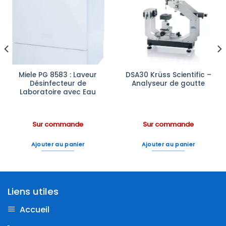
Ajouter
Ajouter
à la liste
à la liste
d’envies
d’envies
Miele PG 8583 : Laveur
DSA30 Krüss Scientific –
Désinfecteur de
Analyseur de goutte
Laboratoire avec Eau
Sur commande
Sur commande
Ajouter au panier
Ajouter au panier
Liens utiles
Accueil