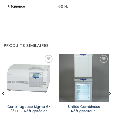
60 Hz
Fréquence
PRODUITS SIMILAIRES
Ajouter
Ajouter
à la liste
à la liste
d’envies
d’envies
Centrifugeuse Sigma 6-
Unités Combinées
16KHS : Réfrigérée et
Réfrigérateur-