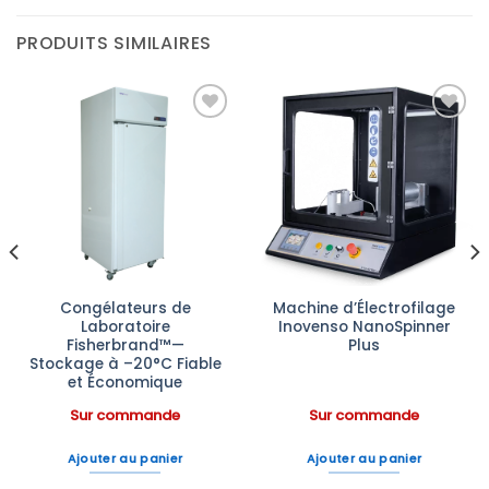
PRODUITS SIMILAIRES
Ajouter
Ajouter
à la liste
à la liste
d’envies
d’envies
Congélateurs de
Machine d’Électrofilage
Laboratoire
Inovenso NanoSpinner
Fisherbrand™—
Plus
Stockage à –20°C Fiable
et Économique
Sur commande
Sur commande
Ajouter au panier
Ajouter au panier