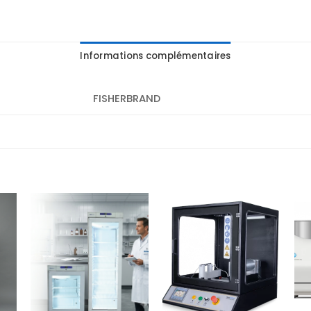
Informations complémentaires
FISHERBRAND
r
Ajouter
Ajouter
te
à la liste
à la liste
es
d’envies
d’envies