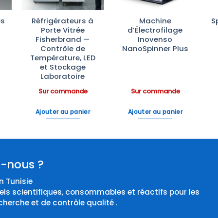
es
Réfrigérateurs à
Machine
S
Porte Vitrée
d’Électrofilage
e
Fisherbrand —
Inovenso
Contrôle de
NanoSpinner Plus
Température, LED
et Stockage
Laboratoire
Sur commande
Sur commande
Ajouter au panier
Ajouter au panier
-nous ?
 Tunisie
els scientifiques, consommables et réactifs pour les
cherche et de contrôle qualité .