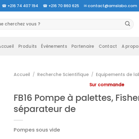
☎
+216 74 407 194 ☎
+216 70 860 625 ✉
contact@amslabo.com
herche
 :
Accueil
Produits
Événements
Partenaire
Contact
A propo
Accueil
/
Recherche Scientifique
/
Equipements de la
Sur commande
FB16 Pompe à palettes, Fishe
séparateur de
Pompes sous vide