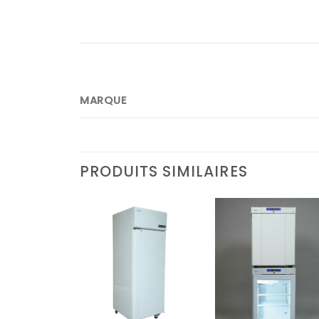
MARQUE
PRODUITS SIMILAIRES
Ajouter
Ajouter
Ajoute
à la liste
à la liste
à la lis
d’envies
d’envies
d’envi