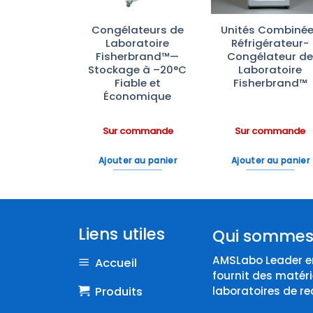
0 Krüss
Congélateurs de
Unités Combiné
tific –
Laboratoire
Réfrigérateur-
seur de
Fisherbrand™—
Congélateur d
utte
Stockage à –20°C
Laboratoire
Fiable et
Fisherbrand™
Économique
ommande
Sur commande
Sur commande
 au panier
Ajouter au panier
Ajouter au panier
Liens utiles
Qui sommes
AMSLabo Leader en
Accueil
fournit des matéri
Produits
laboratoires de re