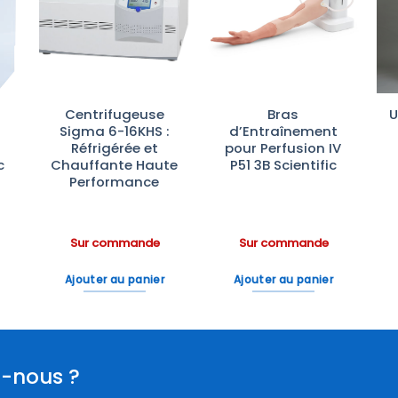
r
Ajouter
Ajouter
te
à la liste
à la liste
es
d’envies
d’envies
Centrifugeuse
Bras
U
Sigma 6-16KHS :
d’Entraînement
Réfrigérée et
pour Perfusion IV
c
Chauffante Haute
P51 3B Scientific
Performance
Sur commande
Sur commande
Ajouter au panier
Ajouter au panier
-nous ?