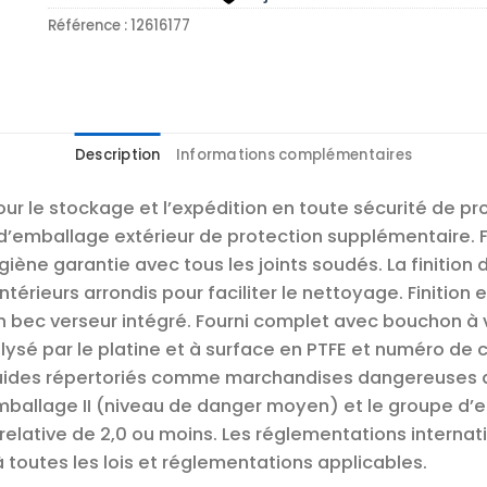
Référence :
12616177
Description
Informations complémentaires
our le stockage et l’expédition en toute sécurité de pr
r d’emballage extérieur de protection supplémentaire. 
ygiène garantie avec tous les joints soudés. La finition
ntérieurs arrondis pour faciliter le nettoyage. Finition 
 bec verseur intégré. Fourni complet avec bouchon à v
sé par le platine et à surface en PTFE et numéro de c
iquides répertoriés comme marchandises dangereuses d
ballage II (niveau de danger moyen) et le groupe d’em
elative de 2,0 ou moins. Les réglementations internatio
 toutes les lois et réglementations applicables.