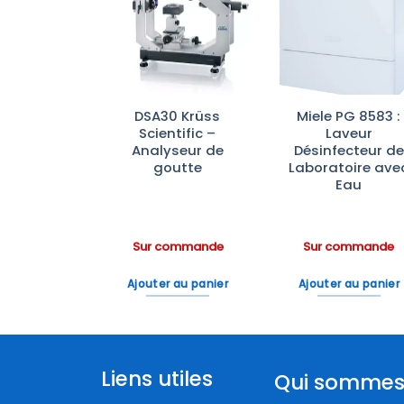
Ajouter
Ajouter
Ajoute
à la liste
à la liste
à la lis
d’envies
d’envies
d’envi
chine
DSA30 Krüss
Miele PG 8583 :
trofilage
Scientific –
Laveur
venso
Analyseur de
Désinfecteur de
nner Plus
goutte
Laboratoire ave
Eau
ommande
Sur commande
Sur commande
 au panier
Ajouter au panier
Ajouter au panier
Liens utiles
Qui sommes