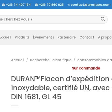
☎
+216 74 407 194 ☎
+216 70 860 625 ✉
contact@amslabo.com
herche
 :
Accueil
Produits
Événements
Partenaire
Contact
A propo
Accueil
/
Recherche Scientifique
/
consommables da 
Sur commande
DURAN™Flacon d’expédition 
inoxydable, certifié UN, avec 
DIN 1681, GL 45