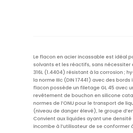
Le flacon en acier incassable est idéal p
solvants et les réactifs, sans nécessite
316L (1.4404) résistant à la corrosion ; h
la norme IIIc (DIN 17441) avec des bords i
flacon possède un filetage GL 45 avec un
revêtement de bouchon en silicone cataly
normes de l’ONU pour le transport de l
(niveau de danger élevé), le groupe d’em
Convient aux liquides ayant une densité r
incombe à l’utilisateur de se conformer à