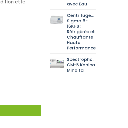
dition et le
avec Eau
Centrifugeuse
Sigma 6-
16KHS :
Réfrigérée et
Chauffante
Haute
Performance
Spectrophotomètre
CM-5 Konica
Minolta
dable, certifié UN, avec filetage DIN 1681, GL 45