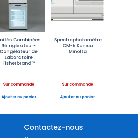
Ajouter
Ajouter
à la liste
à la liste
d’envies
d’envies
nités Combinées
Spectrophotomètre
Réfrigérateur-
CM-5 Konica
Congélateur de
Minolta
Laboratoire
Fisherbrand™
Sur commande
Sur commande
Ajouter au panier
Ajouter au panier
Contactez-nous