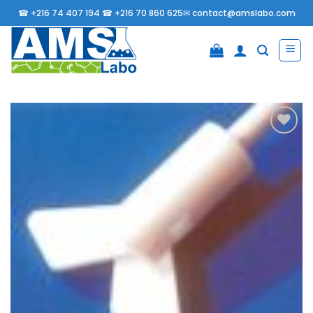
Passer
☎
+216 74 407 194 ☎
+216 70 860 625✉
contact@amslabo.com
au
contenu
Ajouter
à la
liste
d’envies