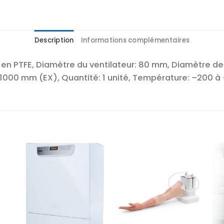
Description
Informations complémentaires
n PTFE, Diamètre du ventilateur: 80 mm, Diamètre de l’
 1000 mm (EX), Quantité: 1 unité, Température: –200 a
r
Ajouter
Ajouter
te
à la liste
à la liste
es
d’envies
d’envies