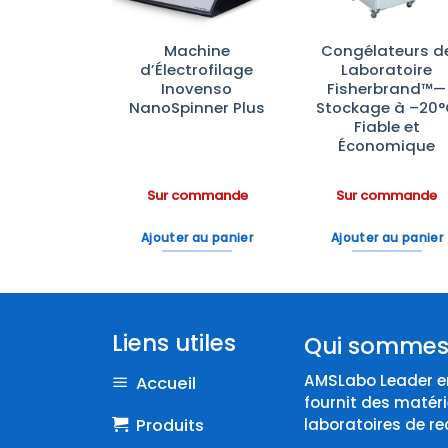
rateurs de
Machine
Congélateurs d
atoire à
d’Électrofilage
Laboratoire
 Opaque
Inovenso
Fisherbrand™—
rbrand™—
NanoSpinner Plus
Stockage à –20
ection
Fiable et
ineuse
Économique
ommande
Sur commande
Sur commande
 au panier
Ajouter au panier
Ajouter au panier
Liens utiles
Qui sommes
AMSLabo Leader en
Accueil
fournit des matéri
Produits
laboratoires de re