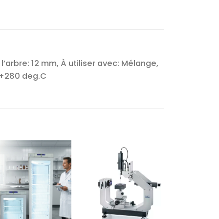
arbre: 12 mm, À utiliser avec: Mélange,
̀ +280 deg.C
Ajouter
Ajouter
à la liste
à la liste
d’envies
d’envies