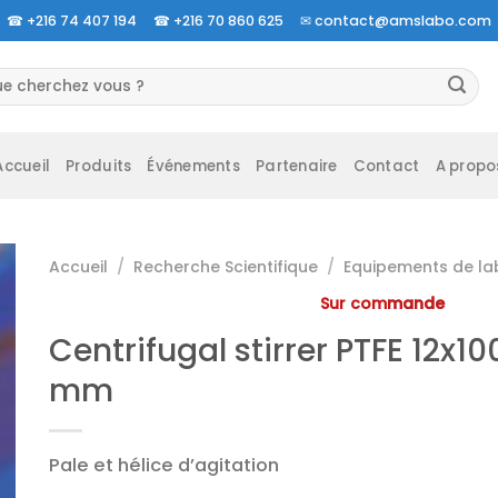
☎
+216 74 407 194 ☎
+216 70 860 625 ✉
contact@amslabo.com
herche
 :
Accueil
Produits
Événements
Partenaire
Contact
A propo
Accueil
/
Recherche Scientifique
/
Equipements de la
Sur commande
Centrifugal stirrer PTFE 12x1
mm
Pale et hélice d’agitation