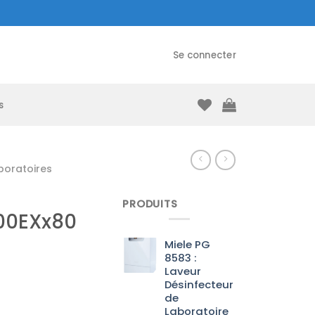
Se connecter
s
boratoires
PRODUITS
000EXx80
Miele PG
8583 :
Laveur
Désinfecteur
de
Laboratoire