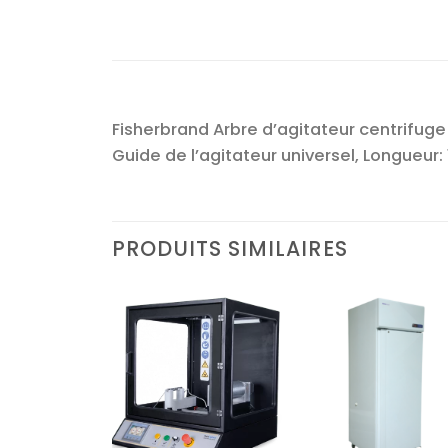
Fisherbrand Arbre d’agitateur centrifuge e
Guide de l’agitateur universel, Longueur:
PRODUITS SIMILAIRES
Ajouter
Ajouter
Ajoute
à la liste
à la liste
à la lis
d’envies
d’envies
d’envi