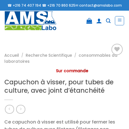
Passer
☎
+216 74 407 194 ☎
+216 70 860 625✉
contact@amslabo.com
au
contenu
Accueil
/
Recherche Scientifique
/
consommables da
laboratoires
Ajouter
Sur commande
à la
Capuchon à visser, pour tubes de
liste
d’envies
culture, avec joint d’étanchéité
Ce capuchon à visser est utilisé pour fermer les