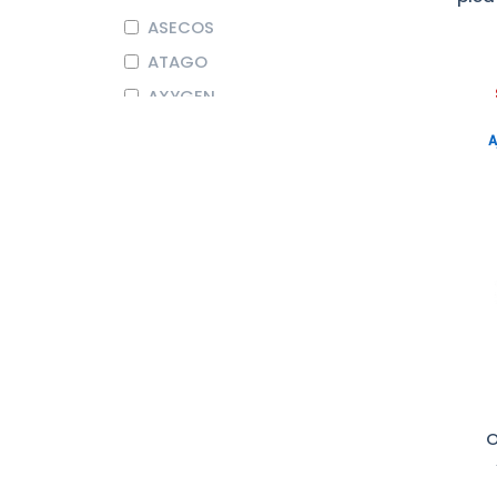
ASECOS
ATAGO
AXYGEN
BEHR LABOR-TECHNIK
A
BIOCHROM
BIOSEB
BRAND
COLE-PARMER
CORNING
DURAN
Endo
EPPENDORF
O
ERLAB
FISHERBRAND