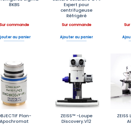
8KBS
Expert pour
centrifugeuse
Réfrigéré
Sur commande
Sur commande
Su
jouter au panier
Ajouter au panier
Ajou
Ajouter
Ajouter
à la liste
à la liste
d’envies
d’envies
BJECTIF Plan-
ZEISS™ -Loupe
ZEISS
Apochromat
Discovery.V12
A