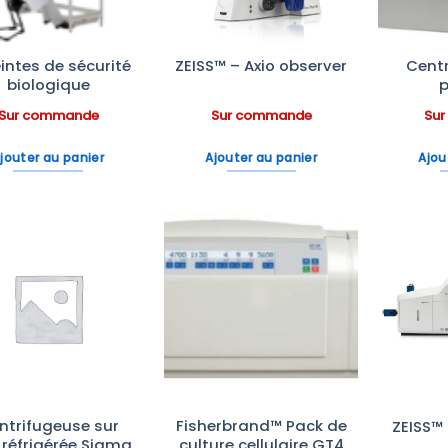
intes de sécurité
Cent
ZEISS™ – Axio observer
biologique
p
Sur commande
Sur commande
Su
jouter au panier
Ajouter au panier
Ajou
Ajouter
Ajouter
à la liste
à la liste
d’envies
d’envies
ntrifugeuse sur
Fisherbrand™ Pack de
ZEISS™ 
 réfrigérée Sigma
culture cellulaire GT4