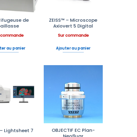
rifugeuse de
ZEISS™ – Microscope
aillasse
Axiovert 5 Digital
r commande
Sur commande
ter au panier
Ajouter au panier
Ajouter
Ajouter
à la liste
à la liste
d’envies
d’envies
OBJECTIF EC Plan-
– Lightsheet 7
Neofluar