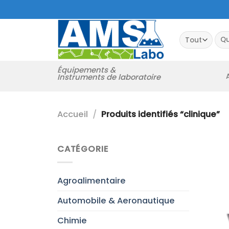
Passer
au
contenu
Rec
pour
Équipements &
Instruments de laboratoire
Accueil
/
Produits identifiés “clinique”
CATÉGORIE
Agroalimentaire
Automobile & Aeronautique
Chimie