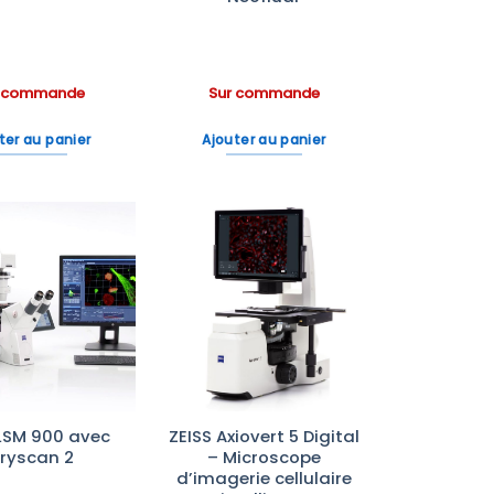
r commande
Sur commande
ter au panier
Ajouter au panier
Ajouter
Ajouter
à la liste
à la liste
d’envies
d’envies
 LSM 900 avec
ZEISS Axiovert 5 Digital
iryscan 2
– Microscope
d’imagerie cellulaire