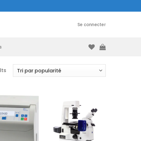
Se connecter
s
lts
Ajouter
Ajouter
à la liste
à la liste
d’envies
d’envies