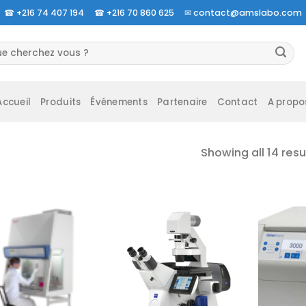
☎
+216 74 407 194 ☎
+216 70 860 625 ✉
contact@amslabo.com
herche
 :
Accueil
Produits
Événements
Partenaire
Contact
A propo
Showing all 14 resu
Ajouter
Ajouter
à la liste
à la liste
d’envies
d’envies