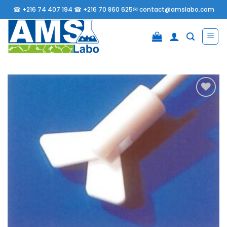
Passer
☎
+216 74 407 194 ☎
+216 70 860 625✉
contact@amslabo.com
au
contenu
Ajouter
à la
liste
d’envies