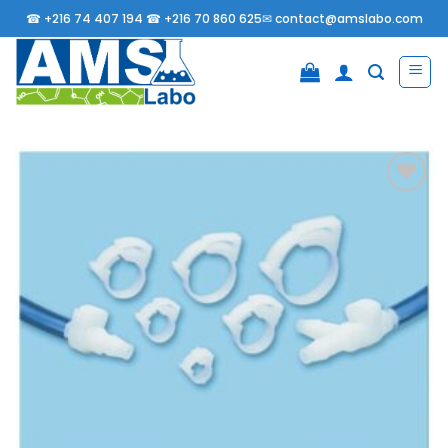
Passer
☎
+216 74 407 194 ☎
+216 70 860 625✉
contact@amslabo.com
au
contenu
Ajouter
à la
liste
d’envies