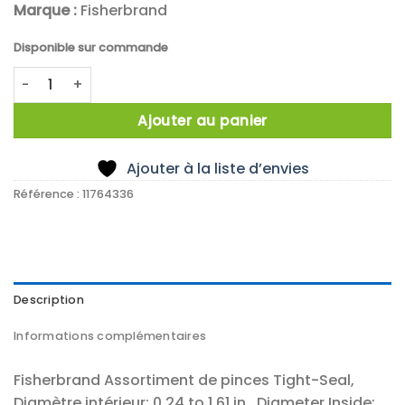
Marque :
Fisherbrand
Disponible sur commande
quantité de X65 COLLIER 6,25-36,20MM 12 TAILLE
Ajouter au panier
Ajouter à la liste d’envies
Référence :
11764336
Description
Informations complémentaires
Fisherbrand Assortiment de pinces Tight-Seal,
Diamètre intérieur: 0.24 to 1.61 in., Diameter Inside: