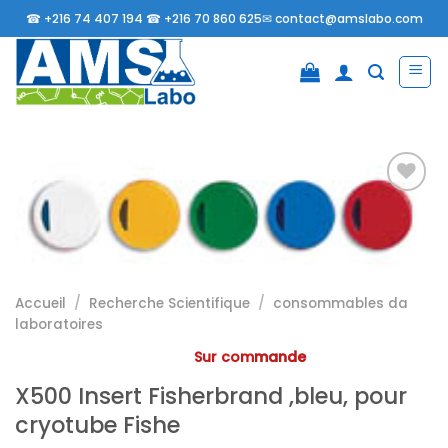
Passer
☎
+216 74 407 194 ☎
+216 70 860 625✉
contact@amslabo.com
au
contenu
Ajouter
à la
liste
d’envies
Accueil
/
Recherche Scientifique
/
consommables da
laboratoires
Sur commande
X500 Insert Fisherbrand ,bleu, pour
cryotube Fishe