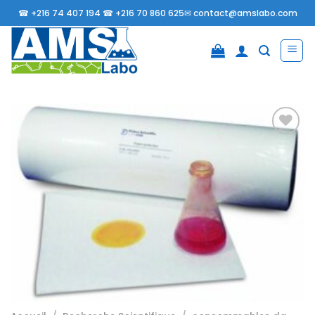
Passer
☎
+216 74 407 194 ☎
+216 70 860 625✉
contact@amslabo.com
au
contenu
Ajouter
à la
liste
d’envies