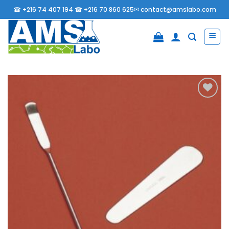
Passer
☎
+216 74 407 194 ☎
+216 70 860 625✉
contact@amslabo.com
au
contenu
Ajouter
à la
liste
d’envies