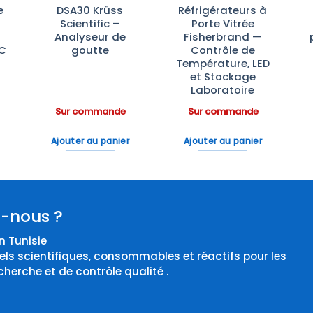
e
DSA30 Krüss
Réfrigérateurs à
Scientific –
Porte Vitrée
Analyseur de
Fisherbrand —
°C
goutte
Contrôle de
Température, LED
et Stockage
Laboratoire
Sur commande
Sur commande
Ajouter au panier
Ajouter au panier
-nous ?
 Tunisie
els scientifiques, consommables et réactifs pour les
cherche et de contrôle qualité .