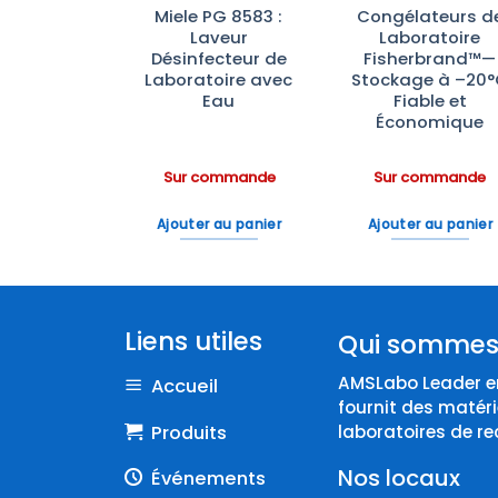
rateurs de
Miele PG 8583 :
Congélateurs d
atoire à
Laveur
Laboratoire
 Opaque
Désinfecteur de
Fisherbrand™—
rbrand™—
Laboratoire avec
Stockage à –20
ection
Eau
Fiable et
ineuse
Économique
ommande
Sur commande
Sur commande
 au panier
Ajouter au panier
Ajouter au panier
Liens utiles
Qui sommes
AMSLabo Leader en
Accueil
fournit des matéri
Produits
laboratoires de re
Nos locaux
Événements