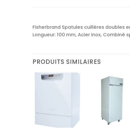
Fisherbrand Spatules cuillères doubles en
Longueur: 100 mm, Acier inox, Combiné spa
PRODUITS SIMILAIRES
Ajouter
Ajouter
Ajoute
à la liste
à la liste
à la lis
d’envies
d’envies
d’envi