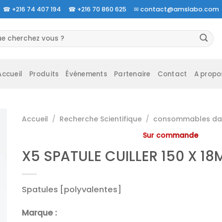
☎
+216 74 407 194 ☎
+216 70 860 625 ✉
contact@amslabo.com
herche
 :
Accueil
Produits
Événements
Partenaire
Contact
A propo
Accueil
/
Recherche Scientifique
/
consommables da 
Sur commande
X5 SPATULE CUILLER 150 X 1
Spatules [polyvalentes]
Marque :