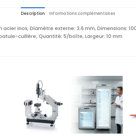
Description
Informations complémentaires
 acier inox, Diamètre externe: 3.6 mm, Dimensions: 100 ×
tule-cuillère, Quantité: 5/boîte, Largeur: 10 mm
r
Ajouter
Ajouter
te
à la liste
à la liste
es
d’envies
d’envies