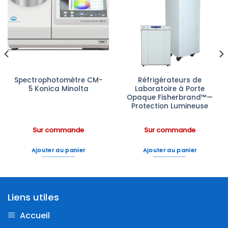
Ajouter
Ajouter
à la liste
à la liste
d’envies
d’envies
Spectrophotomètre CM-
Réfrigérateurs de
5 Konica Minolta
Laboratoire à Porte
Opaque Fisherbrand™—
Protection Lumineuse
Sur commande
Sur commande
Ajouter au panier
Ajouter au panier
Liens utiles
Accueil