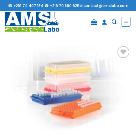
Passer
☎
+216 74 407 194 ☎
+216 70 860 625✉
contact@amslabo.com
au
contenu
Ajouter
à la
liste
d’envies