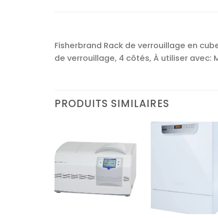
Fisherbrand Rack de verrouillage en cube
de verrouillage, 4 côtés, À utiliser avec
PRODUITS SIMILAIRES
Ajouter
Ajouter
Ajoute
à la liste
à la liste
à la lis
d’envies
d’envies
d’envi