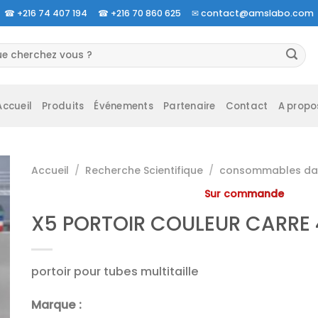
☎
+216 74 407 194 ☎
+216 70 860 625 ✉
contact@amslabo.com
herche
 :
Accueil
Produits
Événements
Partenaire
Contact
A propo
Accueil
/
Recherche Scientifique
/
consommables da 
Sur commande
X5 PORTOIR COULEUR CARRE 
portoir pour tubes multitaille
Marque :