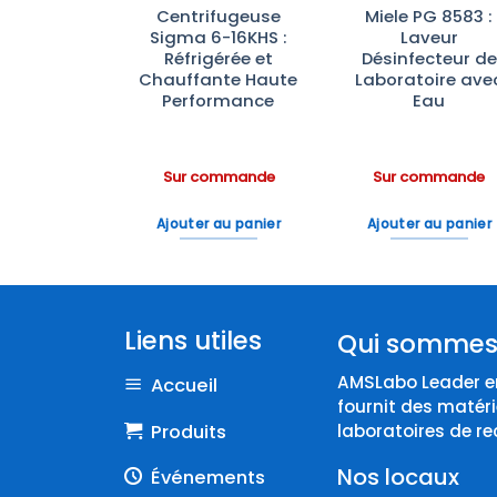
ateurs de
Centrifugeuse
Miele PG 8583 :
ratoire
Sigma 6-16KHS :
Laveur
rbrand™—
Réfrigérée et
Désinfecteur de
e à –20°C
Chauffante Haute
Laboratoire ave
ble et
Performance
Eau
omique
ommande
Sur commande
Sur commande
 au panier
Ajouter au panier
Ajouter au panier
Liens utiles
Qui sommes
AMSLabo Leader en
Accueil
fournit des matéri
Produits
laboratoires de re
Nos locaux
Événements