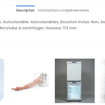
Description
Informations complémentaires
, Autoclavable: Autoclavables, Bouchon inclus: Non, A
: Microtube à centrifuger, Hauteur: 113 mm
r
Ajouter
Ajouter
te
à la liste
à la liste
es
d’envies
d’envies