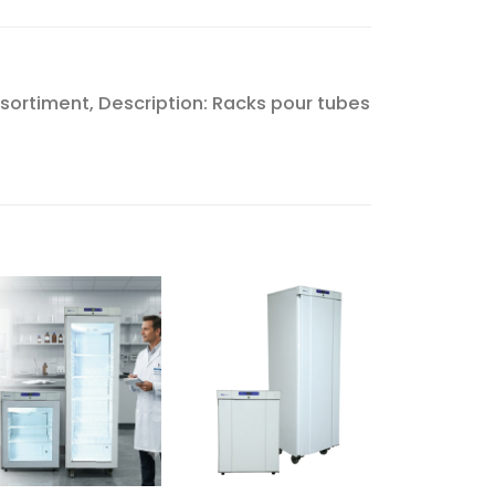
ssortiment, Description: Racks pour tubes
Ajouter
Ajouter
à la liste
à la liste
d’envies
d’envies