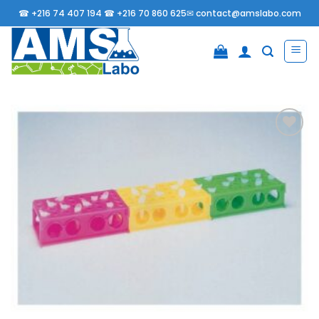
Passer
☎
+216 74 407 194 ☎
+216 70 860 625✉
contact@amslabo.com
au
contenu
Ajouter
à la
liste
d’envies