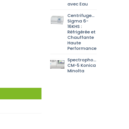
avec Eau
Centrifugeuse
Sigma 6-
16KHS :
Réfrigérée et
Chauffante
Haute
Performance
Spectrophotomètre
CM-5 Konica
Minolta
nt Lock Nut P