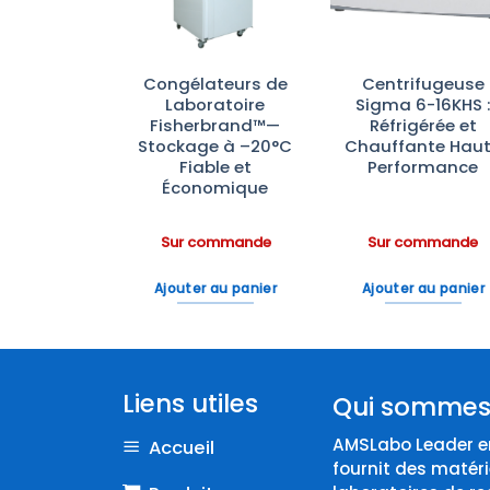
rateurs à
Congélateurs de
Centrifugeuse
 Vitrée
Laboratoire
Sigma 6-16KHS 
rbrand —
Fisherbrand™—
Réfrigérée et
rôle de
Stockage à –20°C
Chauffante Hau
ture, LED
Fiable et
Performance
tockage
Économique
ratoire
ommande
Sur commande
Sur commande
 au panier
Ajouter au panier
Ajouter au panier
Liens utiles
Qui sommes
AMSLabo Leader en
Accueil
fournit des matéri