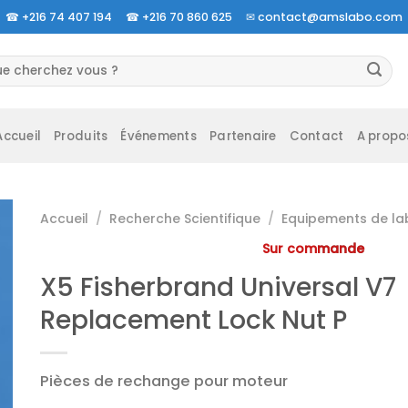
☎
+216 74 407 194 ☎
+216 70 860 625 ✉
contact@amslabo.com
herche
 :
Accueil
Produits
Événements
Partenaire
Contact
A propo
Accueil
/
Recherche Scientifique
/
Equipements de la
Sur commande
X5 Fisherbrand Universal V7
Replacement Lock Nut P
Pièces de rechange pour moteur