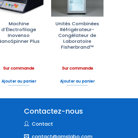
Machine
Unités Combinées
d’Électrofilage
Réfrigérateur-
Inovenso
Congélateur de
NanoSpinner Plus
Laboratoire
Fisherbrand™
Sur commande
Sur commande
Ajouter au panier
Ajouter au panier
Contactez-nous
Contact
contact@amslabo.com