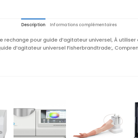
Description
Informations complémentaires
 rechange pour guide d’agitateur universel, À utiliser
ide d’agitateur universel Fisherbrandtrade;, Comprend:
r
Ajouter
Ajouter
te
à la liste
à la liste
es
d’envies
d’envies