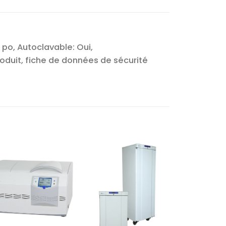
 po, Autoclavable: Oui,
duit, fiche de données de sécurité
Ajouter
Ajouter
à la liste
à la liste
d’envies
d’envies