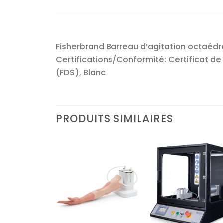
Fisherbrand Barreau d’agitation octaédra
Certifications/Conformité: Certificat de 
(FDS), Blanc
PRODUITS SIMILAIRES
Ajouter
Ajouter
Ajoute
à la liste
à la liste
à la lis
d’envies
d’envies
d’envi