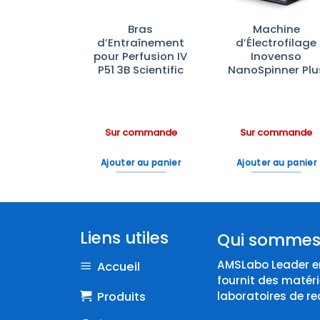
0 Krüss
Bras
Machine
tific –
d’Entraînement
d’Électrofilage
seur de
pour Perfusion IV
Inovenso
utte
P51 3B Scientific
NanoSpinner Plu
ommande
Sur commande
Sur commande
 au panier
Ajouter au panier
Ajouter au panier
Liens utiles
Qui sommes
AMSLabo Leader en
Accueil
fournit des matéri
Produits
laboratoires de re