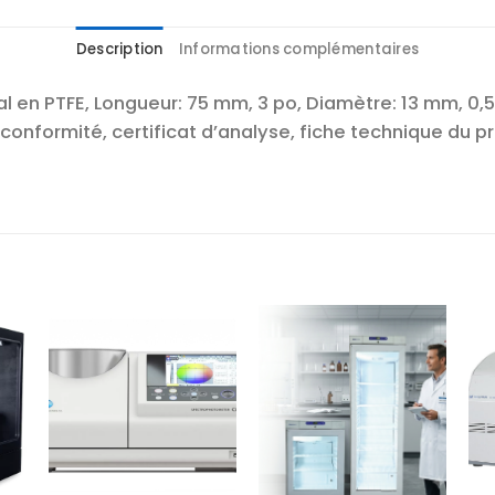
Description
Informations complémentaires
l en PTFE, Longueur: 75 mm, 3 po, Diamètre: 13 mm, 0,5
conformité, certificat d’analyse, fiche technique du pro
r
Ajouter
Ajouter
te
à la liste
à la liste
es
d’envies
d’envies