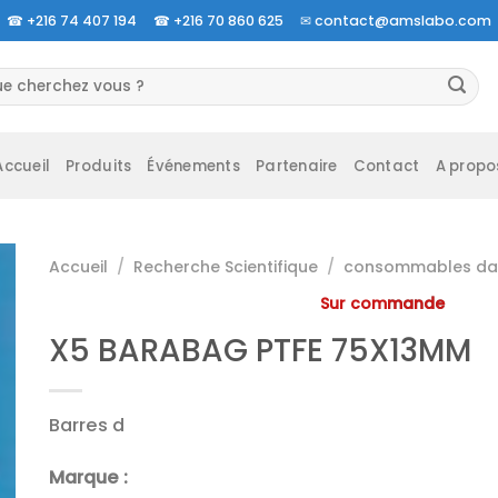
☎
+216 74 407 194 ☎
+216 70 860 625 ✉
contact@amslabo.com
herche
 :
Accueil
Produits
Événements
Partenaire
Contact
A propo
Accueil
/
Recherche Scientifique
/
consommables da 
Sur commande
X5 BARABAG PTFE 75X13MM
Barres d
Marque :