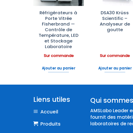
Combinées
Réfrigérateurs à
DSA30 Krüss
érateur-
Porte Vitrée
Scientific –
ateur de
Fisherbrand —
Analyseur de
ratoire
Contrôle de
goutte
rbrand™
Température, LED
et Stockage
Laboratoire
ommande
Sur commande
Sur commande
 au panier
Ajouter au panier
Ajouter au panier
Liens utiles
Qui sommes
AMSLabo Leader en
Accueil
fournit des matéri
Produits
laboratoires de re