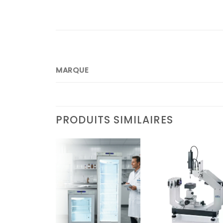
MARQUE
PRODUITS SIMILAIRES
Ajouter
Ajouter
Ajoute
à la liste
à la liste
à la lis
d’envies
d’envies
d’envi