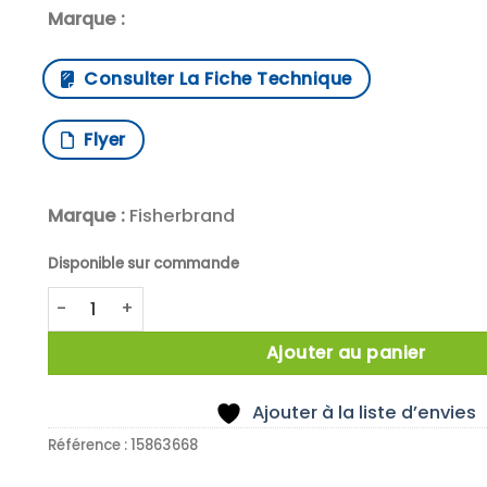
Marque :
Consulter La Fiche Technique
Flyer
Marque :
Fisherbrand
Disponible sur commande
quantité de X48 Fisherbrand reusable Glass low-for
Ajouter au panier
Ajouter à la liste d’envies
Référence :
15863668