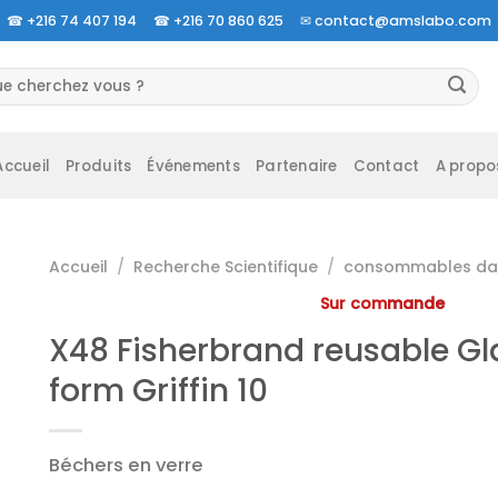
☎
+216 74 407 194 ☎
+216 70 860 625 ✉
contact@amslabo.com
herche
 :
Accueil
Produits
Événements
Partenaire
Contact
A propo
Accueil
/
Recherche Scientifique
/
consommables da 
Sur commande
X48 Fisherbrand reusable Gl
form Griffin 10
Béchers en verre