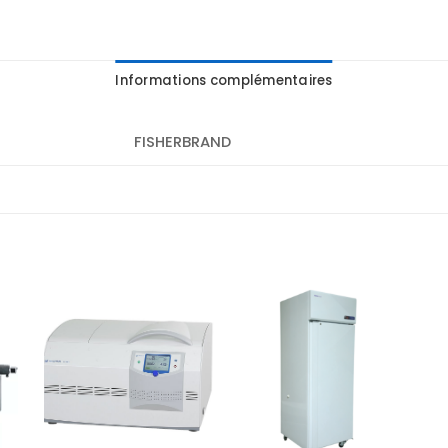
Informations complémentaires
FISHERBRAND
r
Ajouter
Ajouter
te
à la liste
à la liste
es
d’envies
d’envies