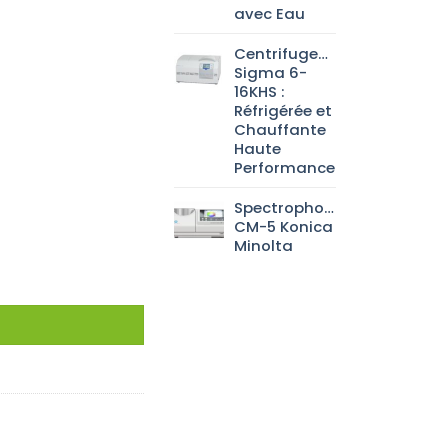
avec Eau
Centrifugeuse
Sigma 6-
16KHS :
Réfrigérée et
Chauffante
Haute
Performance
Spectrophotomètre
CM-5 Konica
Minolta
m Griffin 10