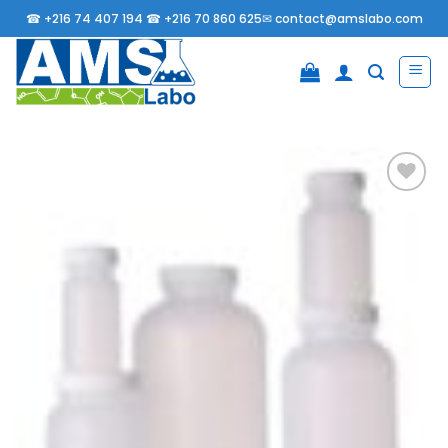
Passer
☎
+216 74 407 194 ☎
+216 70 860 625✉
contact@amslabo.com
au
contenu
Ajouter
à la
liste
d’envies