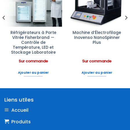
à la liste
à la liste
d’envies
d’envies
Réfrigérateurs à Porte
Machine d’Électrofilage
Vitrée Fisherbrand —
Inovenso NanoSpinner
Contrôle de
Plus
Température, LED et
Stockage Laboratoire
Sur commande
Sur commande
Ajouter au panier
Ajouter au panier
Liens utiles
Accueil
Produits