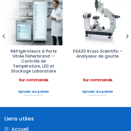
Ajouter
Ajouter
à la liste
à la liste
d’envies
d’envies
Réfrigérateurs à Porte
DSA30 Krüss Scientific –
Vitrée Fisherbrand —
Analyseur de goutte
Contrôle de
Température, LED et
Stockage Laboratoire
Sur commande
Sur commande
Ajouter au panier
Ajouter au panier
Liens utiles
Accueil