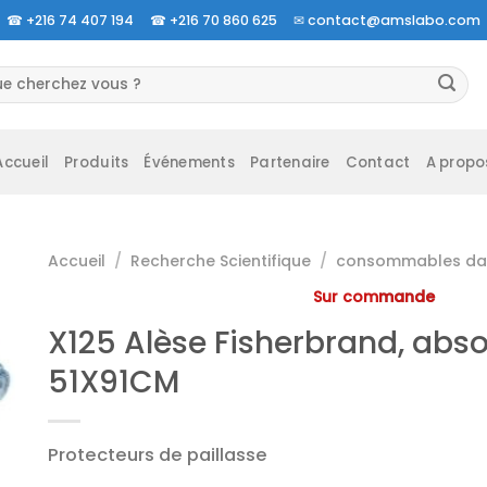
☎
+216 74 407 194 ☎
+216 70 860 625 ✉
contact@amslabo.com
herche
 :
Accueil
Produits
Événements
Partenaire
Contact
A propo
Accueil
/
Recherche Scientifique
/
consommables da 
Sur commande
X125 Alèse Fisherbrand, abs
51X91CM
Protecteurs de paillasse