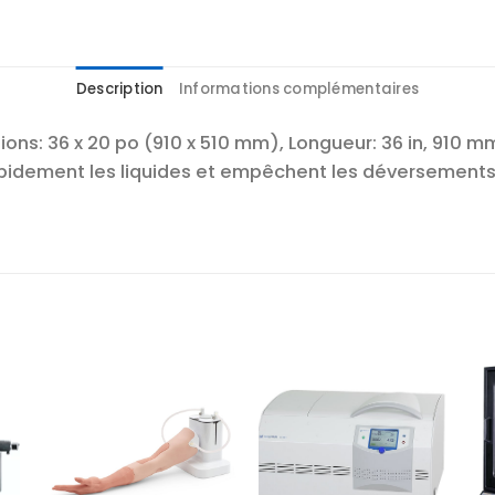
Description
Informations complémentaires
ns: 36 x 20 po (910 x 510 mm), Longueur: 36 in, 910 mm
pidement les liquides et empêchent les déversements 
r
Ajouter
Ajouter
te
à la liste
à la liste
es
d’envies
d’envies