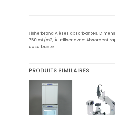
Fisherbrand Alèses absorbantes, Dimensio
750 mL/m2, À utiliser avec: Absorbent ra
absorbante
PRODUITS SIMILAIRES
Ajouter
Ajouter
Ajoute
à la liste
à la liste
à la lis
d’envies
d’envies
d’envi