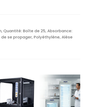
, Quantité: Boîte de 25, Absorbance:
de se propager, Polyéthylène, Alèse
Ajouter
Ajouter
à la liste
à la liste
d’envies
d’envies