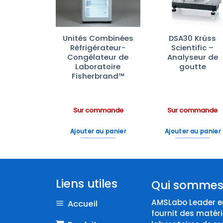
PG 8583 :
Unités Combinées
DSA30 Krüss
veur
Réfrigérateur-
Scientific –
ecteur de
Congélateur de
Analyseur de
oire avec
Laboratoire
goutte
Eau
Fisherbrand™
ommande
Sur commande
Sur commande
 au panier
Ajouter au panier
Ajouter au panier
Liens utiles
Qui sommes
AMSLabo Leader en
Accueil
fournit des matéri