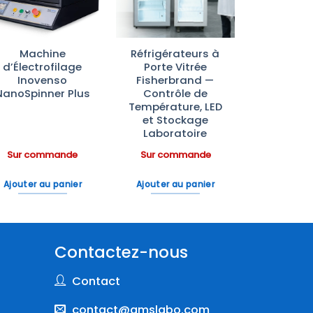
Machine
Réfrigérateurs à
d’Électrofilage
Porte Vitrée
Inovenso
Fisherbrand —
NanoSpinner Plus
Contrôle de
Température, LED
et Stockage
Laboratoire
Sur commande
Sur commande
Ajouter au panier
Ajouter au panier
Contactez-nous
Contact
contact@amslabo.com