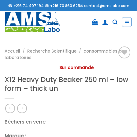
Passer
☎
+216 74 407 194 ☎
+216 70 860 625✉
contact@amslabo.com
au
contenu
Accueil
/
Recherche Scientifique
/
consommables da
laboratoires
Sur commande
Ajouter
X12 Heavy Duty Beaker 250 ml – low
à la
liste
form – thick un
d’envies
Béchers en verre
Marque :