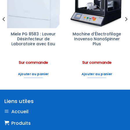
à la liste
à la liste
d’envies
d’envies
Miele PG 8583 : Laveur
Machine d’Électrofilage
Désinfecteur de
Inovenso NanoSpinner
Laboratoire avec Eau
Plus
Sur commande
Sur commande
Ajouter au panier
Ajouter au panier
Liens utiles
Accueil
Produits