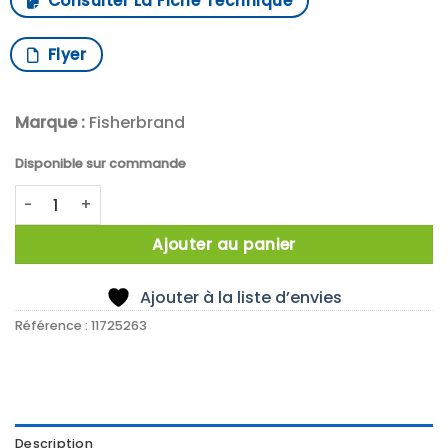
Consulter La Fiche Technique
Flyer
Marque :
Fisherbrand
Disponible sur commande
quantité de X12 Erlenmeyer Fisherbrand,500ml,ventilé,fond
Ajouter au panier
Ajouter à la liste d’envies
Référence :
11725263
Description