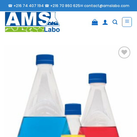
Passer
☎
+216 74 407 194 ☎
+216 70 860 625✉
contact@amslabo.com
au
contenu
Ajouter
à la
liste
d’envies