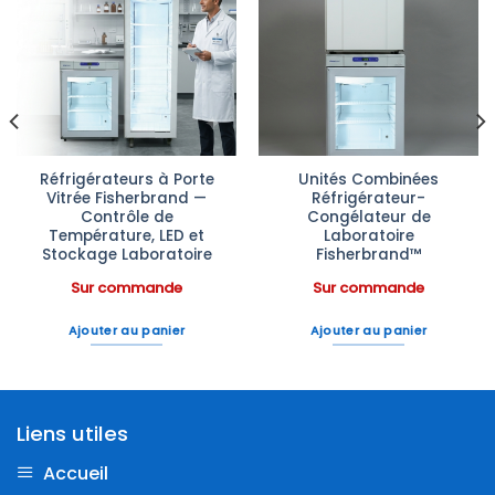
Ajouter
Ajouter
à la liste
à la liste
d’envies
d’envies
Réfrigérateurs à Porte
Unités Combinées
Vitrée Fisherbrand —
Réfrigérateur-
Contrôle de
Congélateur de
Température, LED et
Laboratoire
Stockage Laboratoire
Fisherbrand™
Sur commande
Sur commande
Ajouter au panier
Ajouter au panier
Liens utiles
Accueil