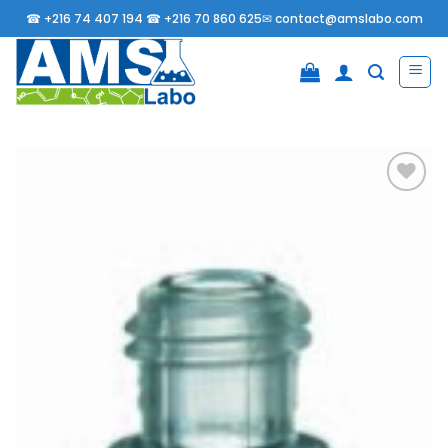
Passer
☎
+216 74 407 194 ☎
+216 70 860 625✉
contact@amslabo.com
au
contenu
Ajouter
à la
liste
d’envies