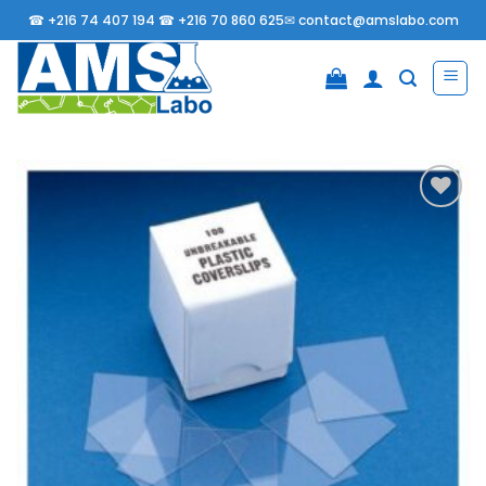
Passer
☎
+216 74 407 194 ☎
+216 70 860 625✉
contact@amslabo.com
au
contenu
Ajouter
à la
liste
d’envies