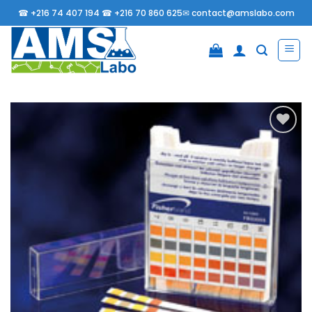
Passer
☎
+216 74 407 194 ☎
+216 70 860 625✉
contact@amslabo.com
au
contenu
Ajouter
à la
liste
d’envies