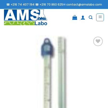
Passer
☎
+216 74 407 194 ☎
+216 70 860 625✉
contact@amslabo.com
au
contenu
Ajouter
à la
liste
d’envies