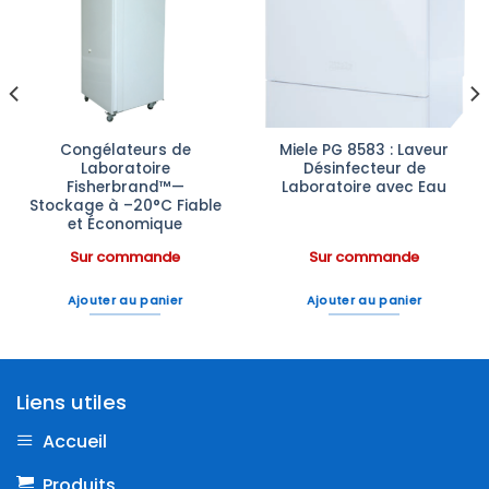
Ajouter
Ajouter
à la liste
à la liste
d’envies
d’envies
Congélateurs de
Miele PG 8583 : Laveur
Laboratoire
Désinfecteur de
Fisherbrand™—
Laboratoire avec Eau
Stockage à –20°C Fiable
et Économique
Sur commande
Sur commande
Ajouter au panier
Ajouter au panier
Liens utiles
Accueil
Produits