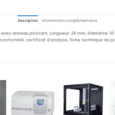
Description
Informations complémentaires
 avec anneau pivotant, Longueur: 25 mm, Diamètre: 10
conformité, certificat d’analyse, fiche technique du pro
r
Ajouter
Ajouter
te
à la liste
à la liste
es
d’envies
d’envies