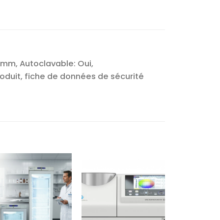
 mm, Autoclavable: Oui,
duit, fiche de données de sécurité
Ajouter
Ajouter
à la liste
à la liste
d’envies
d’envies