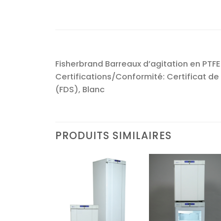
Fisherbrand Barreaux d’agitation en PTFE
Certifications/Conformité: Certificat de 
(FDS), Blanc
PRODUITS SIMILAIRES
Ajouter
Ajouter
Ajoute
à la liste
à la liste
à la lis
d’envies
d’envies
d’envi