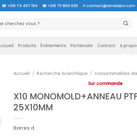
☎
+216 74 407 194 ☎
+216 70 860 625 ✉
contact@amslabo.com
herche
 :
Accueil
Produits
Événements
Partenaire
Contact
A propo
Accueil
/
Recherche Scientifique
/
consommables da 
Sur commande
X10 MONOMOLD+ANNEAU PTF
25X10MM
Barres d