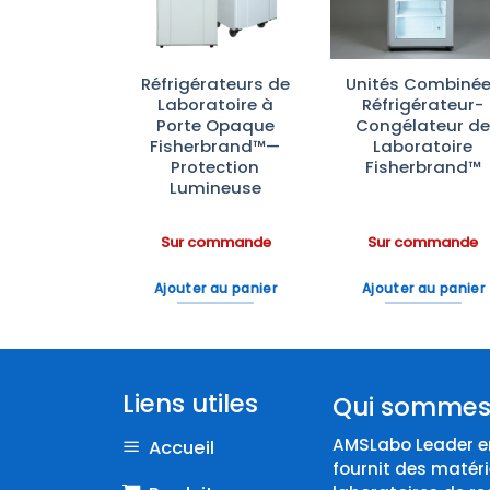
PG 8583 :
Réfrigérateurs de
Unités Combiné
veur
Laboratoire à
Réfrigérateur-
ecteur de
Porte Opaque
Congélateur d
oire avec
Fisherbrand™—
Laboratoire
Eau
Protection
Fisherbrand™
Lumineuse
ommande
Sur commande
Sur commande
 au panier
Ajouter au panier
Ajouter au panier
Liens utiles
Qui sommes
AMSLabo Leader en
Accueil
fournit des matéri