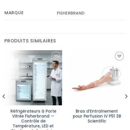
MARQUE
FISHERBRAND
PRODUITS SIMILAIRES
Ajouter
Ajouter
à la liste
à la liste
d’envies
d’envies
Réfrigérateurs à Porte
Bras d’Entraînement
Vitrée Fisherbrand —
pour Perfusion IV P51 3B
Contrôle de
Scientific
Température, LED et