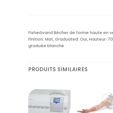
Fisherbrand Bécher de forme haute en verr
Finition: Mat, Graduated: Oui, Hauteur: 70
graduée blanche
PRODUITS SIMILAIRES
Ajouter
Ajouter
Ajoute
à la liste
à la liste
à la lis
d’envies
d’envies
d’envi