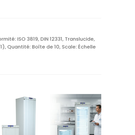
mité: ISO 3819, DIN 12331, Translucide,
 Quantité: Boîte de 10, Scale: Échelle
Ajouter
Ajouter
à la liste
à la liste
d’envies
d’envies