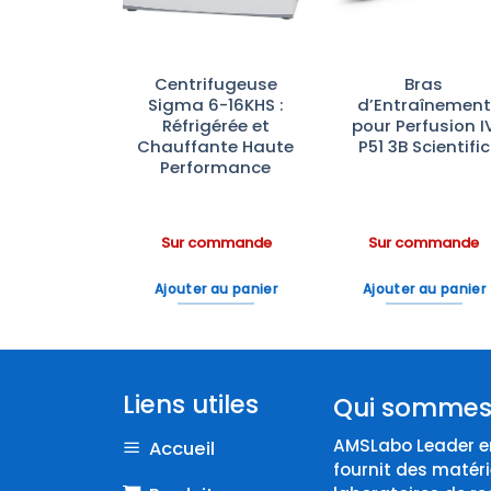
photomètre
Centrifugeuse
Bras
 Konica
Sigma 6-16KHS :
d’Entraînement
nolta
Réfrigérée et
pour Perfusion I
Chauffante Haute
P51 3B Scientific
Performance
ommande
Sur commande
Sur commande
 au panier
Ajouter au panier
Ajouter au panier
Liens utiles
Qui sommes
AMSLabo Leader en
Accueil
fournit des matéri