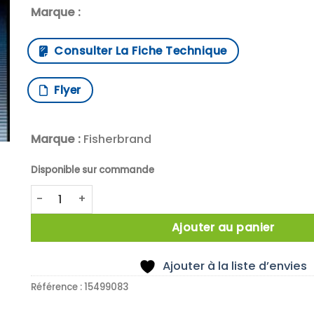
Marque :
Consulter La Fiche Technique
Flyer
Marque :
Fisherbrand
Disponible sur commande
quantité de X10 50mL Bécher, forme haute, verre bor
Ajouter au panier
Ajouter à la liste d’envies
Référence :
15499083