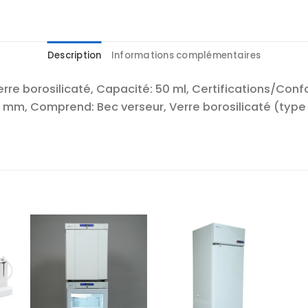
Description
Informations complémentaires
e borosilicaté, Capacité: 50 ml, Certifications/Confor
 mm, Comprend: Bec verseur, Verre borosilicaté (type 1),
r
Ajouter
Ajouter
te
à la liste
à la liste
es
d’envies
d’envies