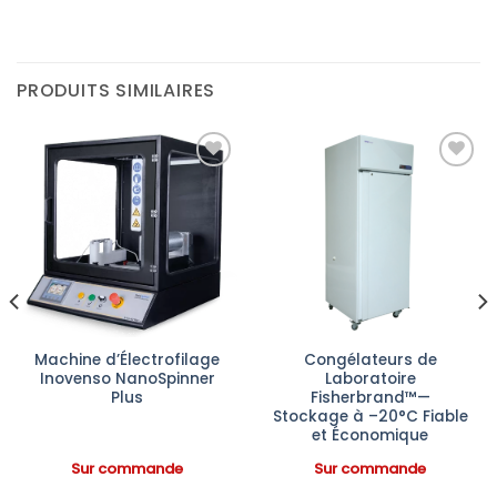
PRODUITS SIMILAIRES
Ajouter
Ajouter
à la liste
à la liste
d’envies
d’envies
Machine d’Électrofilage
Congélateurs de
Inovenso NanoSpinner
Laboratoire
Plus
Fisherbrand™—
Stockage à –20°C Fiable
et Économique
Sur commande
Sur commande