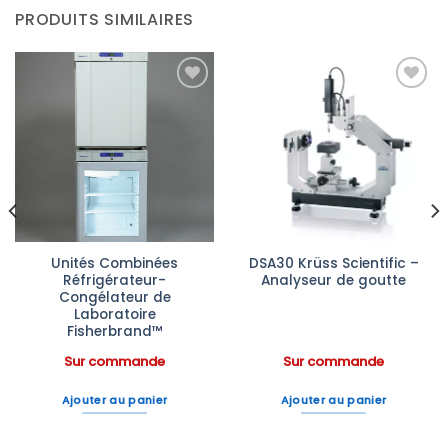
PRODUITS SIMILAIRES
Ajouter
Ajouter
à la liste
à la liste
d’envies
d’envies
Unités Combinées
DSA30 Krüss Scientific –
Réfrigérateur-
Analyseur de goutte
Congélateur de
Laboratoire
Fisherbrand™
Sur commande
Sur commande
Ajouter au panier
Ajouter au panier