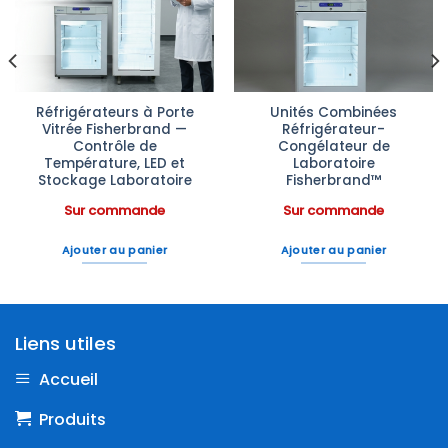
à la liste
à la liste
d’envies
d’envies
Réfrigérateurs à Porte
Unités Combinées
Vitrée Fisherbrand —
Réfrigérateur-
Contrôle de
Congélateur de
Température, LED et
Laboratoire
Stockage Laboratoire
Fisherbrand™
Sur commande
Sur commande
Ajouter au panier
Ajouter au panier
Liens utiles
Accueil
Produits