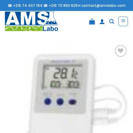
Passer
☎
+216 74 407 194 ☎
+216 70 860 625✉
contact@amslabo.com
au
contenu
Ajouter
à la
liste
d’envies