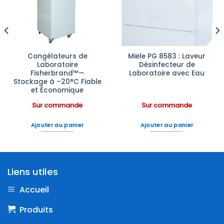
à la liste
à la liste
d’envies
d’envies
Congélateurs de
Miele PG 8583 : Laveur
Laboratoire
Désinfecteur de
Fisherbrand™—
Laboratoire avec Eau
Stockage à –20°C Fiable
et Économique
Sur commande
Sur commande
Ajouter au panier
Ajouter au panier
Liens utiles
Accueil
Produits