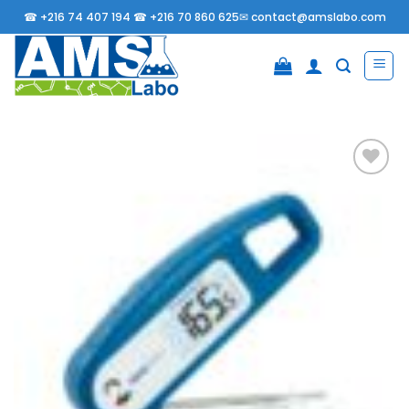
Passer
☎
+216 74 407 194 ☎
+216 70 860 625✉
contact@amslabo.com
au
contenu
Ajouter
à la
liste
d’envies