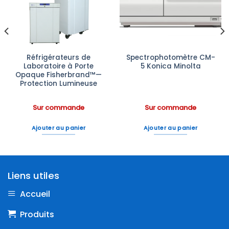
à la liste
à la liste
d’envies
d’envies
Réfrigérateurs de
Spectrophotomètre CM-
Laboratoire à Porte
5 Konica Minolta
Opaque Fisherbrand™—
Protection Lumineuse
Sur commande
Sur commande
Ajouter au panier
Ajouter au panier
Liens utiles
Accueil
Produits