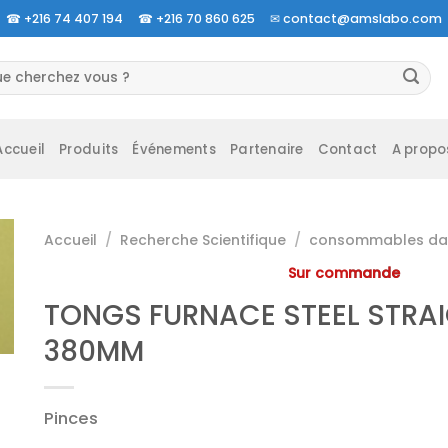
☎
+216 74 407 194 ☎
+216 70 860 625 ✉
contact@amslabo.com
herche
 :
Accueil
Produits
Événements
Partenaire
Contact
A propo
Accueil
/
Recherche Scientifique
/
consommables da 
Sur commande
TONGS FURNACE STEEL STRA
380MM
Pinces