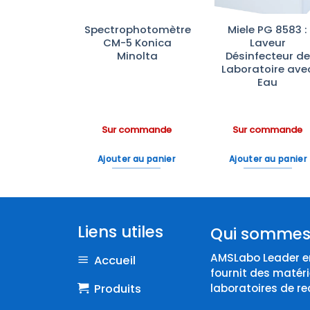
rateurs à
Spectrophotomètre
Miele PG 8583 :
 Vitrée
CM-5 Konica
Laveur
rbrand —
Minolta
Désinfecteur de
rôle de
Laboratoire ave
ture, LED
Eau
tockage
ratoire
ommande
Sur commande
Sur commande
 au panier
Ajouter au panier
Ajouter au panier
Liens utiles
Qui sommes
AMSLabo Leader en
Accueil
fournit des matéri
Produits
laboratoires de re