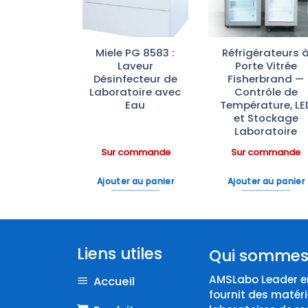
rateurs de
Miele PG 8583 :
Réfrigérateurs 
atoire à
Laveur
Porte Vitrée
 Opaque
Désinfecteur de
Fisherbrand —
rbrand™—
Laboratoire avec
Contrôle de
ection
Eau
Température, LE
ineuse
et Stockage
Laboratoire
ommande
Sur commande
Sur commande
 au panier
Ajouter au panier
Ajouter au panier
Liens utiles
Qui sommes
AMSLabo Leader en
Accueil
fournit des matéri