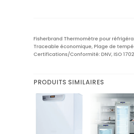
Fisherbrand Thermomètre pour réfrigér
Traceable économique, Plage de températ
Certifications/Conformité: DNV, ISO 170
PRODUITS SIMILAIRES
Ajouter
Ajouter
Ajoute
à la liste
à la liste
à la lis
d’envies
d’envies
d’envi