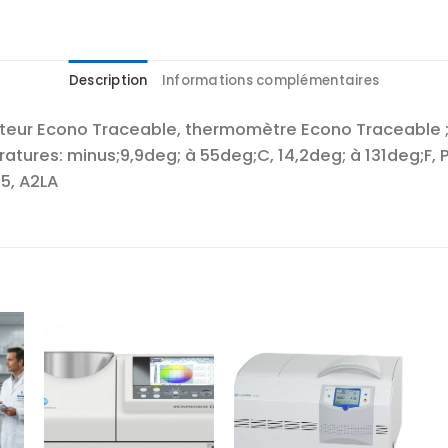
Description
Informations complémentaires
ateur Econo Traceable, thermomètre Econo Traceable ; 
ures: minus;9,9deg; à 55deg;C, 14,2deg; à 131deg;F, Pr
25, A2LA
r
Ajouter
Ajouter
te
à la liste
à la liste
es
d’envies
d’envies