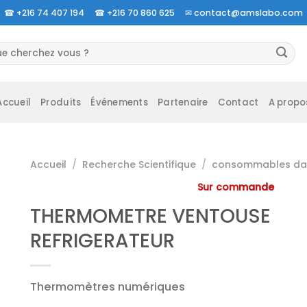
☎
+216 74 407 194 ☎
+216 70 860 625 ✉
contact@amslabo.com
herche
 :
Accueil
Produits
Événements
Partenaire
Contact
A propo
Accueil
/
Recherche Scientifique
/
consommables da 
Sur commande
THERMOMETRE VENTOUSE
REFRIGERATEUR
Thermomètres numériques