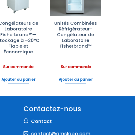
Congélateurs de
Unités Combinées
Laboratoire
Réfrigérateur-
Fisherbrand™—
Congélateur de
tockage à –20°C
Laboratoire
Fiable et
Fisherbrand™
Économique
Sur commande
Sur commande
Ajouter au panier
Ajouter au panier
Contactez-nous
Contact
contact@amslabo.com