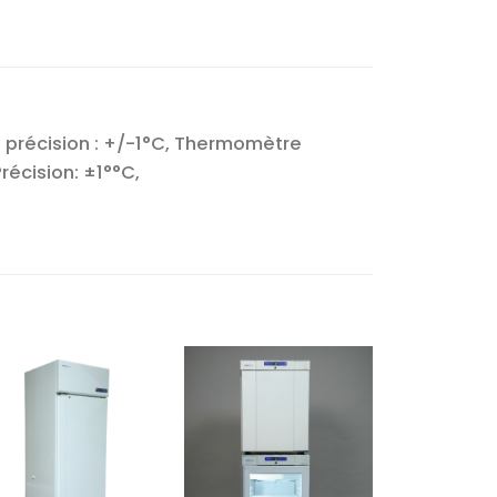
précision : +/-1°C, Thermomètre
écision: ±1°°C,
Ajouter
Ajouter
à la liste
à la liste
d’envies
d’envies