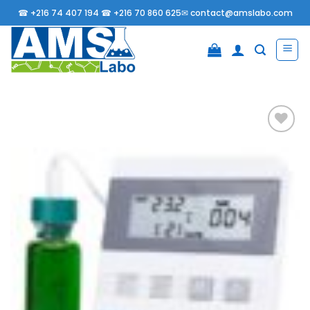
Passer
☎
+216 74 407 194 ☎
+216 70 860 625✉
contact@amslabo.com
au
contenu
Ajouter
à la
liste
d’envies