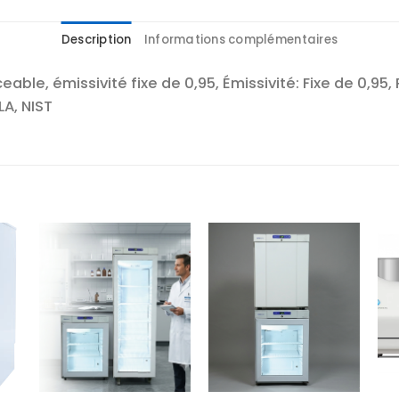
Description
Informations complémentaires
le, émissivité fixe de 0,95, Émissivité: Fixe de 0,95, 
LA, NIST
r
Ajouter
Ajouter
te
à la liste
à la liste
es
d’envies
d’envies