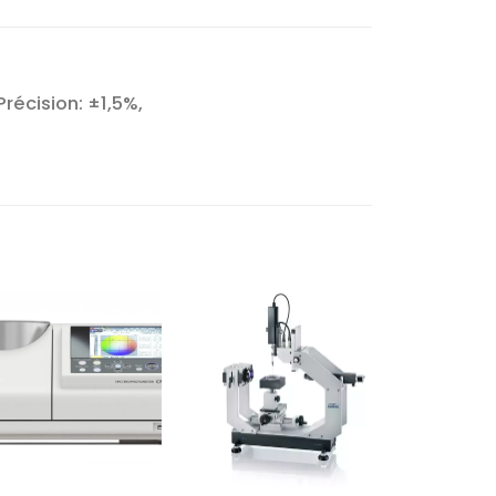
Précision: ±1,5%,
Ajouter
Ajouter
à la liste
à la liste
d’envies
d’envies