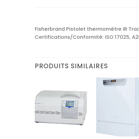
Fisherbrand Pistolet thermomètre IR Traceab
Certifications/Conformité: ISO 17025, A2
PRODUITS SIMILAIRES
Ajouter
Ajouter
Ajoute
à la liste
à la liste
à la lis
d’envies
d’envies
d’envi