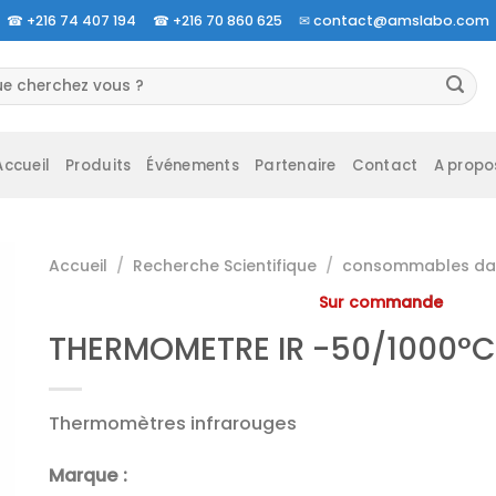
☎
+216 74 407 194 ☎
+216 70 860 625 ✉
contact@amslabo.com
herche
 :
Accueil
Produits
Événements
Partenaire
Contact
A propo
Accueil
/
Recherche Scientifique
/
consommables da 
Sur commande
THERMOMETRE IR -50/1000°C
Thermomètres infrarouges
Marque :