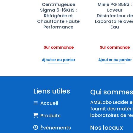
chine
Centrifugeuse
Miele PG 8583 :
trofilage
Sigma 6-16KHS :
Laveur
venso
Réfrigérée et
Désinfecteur de
nner Plus
Chauffante Haute
Laboratoire ave
Performance
Eau
ommande
Sur commande
Sur commande
 au panier
Ajouter au panier
Ajouter au panier
Liens utiles
Qui sommes
AMSLabo Leader en
Accueil
fournit des matéri
Produits
laboratoires de re
Nos locaux
Événements