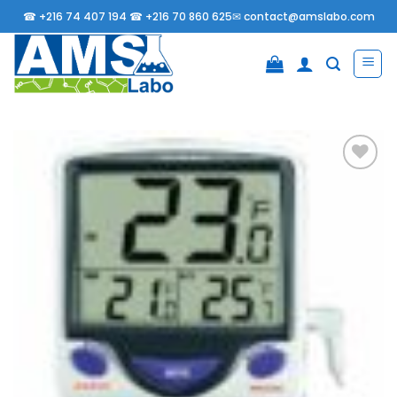
Passer
☎
+216 74 407 194 ☎
+216 70 860 625✉
contact@amslabo.com
au
contenu
Ajouter
à la
liste
d’envies