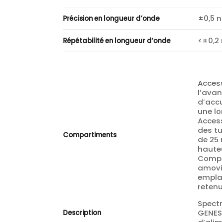
±0,5 
Précision en longueur d’onde
<±0,2
Répétabilité en longueur d’onde
Access
l’avan
d’accu
une l
Acces
des t
Compartiments
de 25
haute
Compa
amovi
empla
reten
Spect
GENES
Description