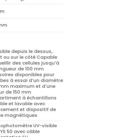
nm
 nm
ible depuis le dessus,
t ou sur le côté Capable
eillir des cellules jusqu’à
ongueur de 100 mm
soires disponibles pour
ubes à essai d’un diamètre
 mm maximum et d’une
ur de 150 mm
rtiment à échantillons
ble et lavable avec
cement et dispositif de
ue magnétiques
rophotomètre UV-visible
YS 50 avec câble