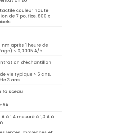
mentation EU
tactile couleur haute
tion de 7 po, fixe, 800 x
pixels
0 nm après 1 heure de
fage) < 0,0005 A/h
ntration d’échantillon
de vie typique > 5 ans,
tie 3 ans
e faisceau
 +5A
 A à 1 A mesuré à 1,0 A à
nm
ses lentes, moyennes et