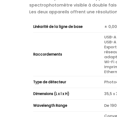
spectrophotomètre visible à double fais
Les deux appareils offrent une résolutio
± 0,00
Linéarité de la ligne de base
USB-A
USB-A
Expor
résea
Raccordements
adapt
Wi-Fi 
Impri
Ethern
Photo
Type de détecteur
35,5 x
Dimensions (L x l x H)
De 190
Wavelength Range
Conve