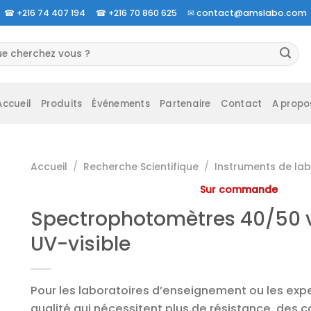
☎
+216 74 407 194 ☎
+216 70 860 625 ✉
contact@amslabo.com
herche
 :
Accueil
Produits
Événements
Partenaire
Contact
A propo
Accueil
/
Recherche Scientifique
/
Instruments de lab
Sur commande
Spectrophotomètres 40/50 vi
UV-visible
Pour les laboratoires d’enseignement ou les expe
qualité qui nécessitent plus de résistance, des 