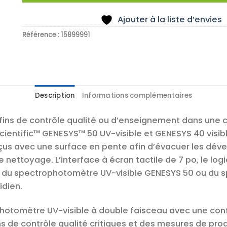
Ajouter à la liste d’envies
Référence :
15899991
Description
Informations complémentaires
fins de contrôle qualité ou d’enseignement dans une c
entific™ GENESYS™ 50 UV-visible et GENESYS 40 visibl
nçus avec une surface en pente afin d’évacuer les dé
e nettoyage. L’interface à écran tactile de 7 po, le log
nt du spectrophotomètre UV-visible GENESYS 50 ou du 
idien.
photomètre UV-visible à double faisceau avec une confi
ns de contrôle qualité critiques et des mesures de pro