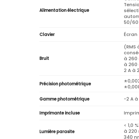
Tensio
sélec
Alimentation électrique
autom
50/60
Écran 
Clavier
(RMS 
consé
à 260 
Bruit
à 260
2 A à
±0,002
Précision photométrique
±0,008
-2 A à
Gamme photométrique
Imprim
Imprimante incluse
< 1,0 
à 220 
Lumière parasite
340 n