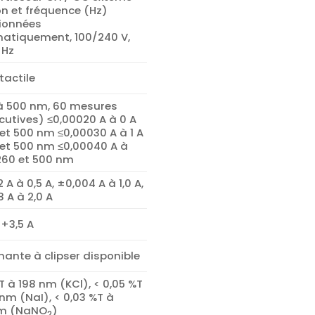
n et fréquence (Hz)
tionnées
atiquement, 100/240 V,
 Hz
tactile
à 500 nm, 60 mesures
cutives) ≤0,00020 A à 0 A
et 500 nm ≤0,00030 A à 1 A
 et 500 nm ≤0,00040 A à
 260 et 500 nm
 A à 0,5 A, ±0,004 A à 1,0 A,
 A à 2,0 A
 +3,5 A
ante à clipser disponible
%T à 198 nm (KCl), < 0,05 %T
nm (NaI), < 0,03 %T à
m (NaNO
)
2