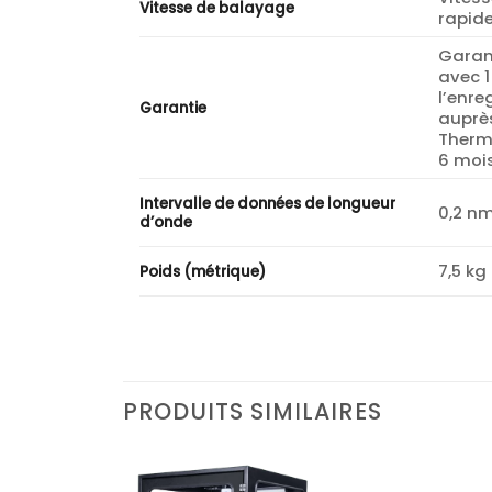
Vitesse de balayage
rapid
Garan
avec 1
l’enre
Garantie
auprè
Thermo
6 mois
Intervalle de données de longueur
0,2 nm
d’onde
7,5 kg
Poids (métrique)
PRODUITS SIMILAIRES