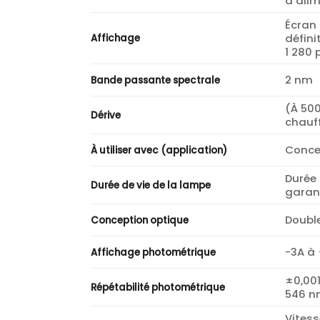
d’ali
Écran 
défini
Affichage
1 280 
2 nm
Bande passante spectrale
(À 50
Dérive
chauf
Conce
À utiliser avec (application)
Durée 
Durée de vie de la lampe
garan
Doubl
Conception optique
-3A à
Affichage photométrique
±0,001
Répétabilité photométrique
546 
Vites