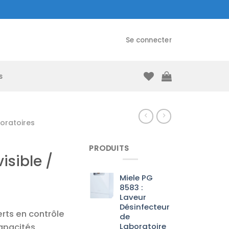
Se connecter
s
oratoires
PRODUITS
sible /
Miele PG
8583 :
Laveur
Désinfecteur
rts en contrôle
de
Laboratoire
capacités