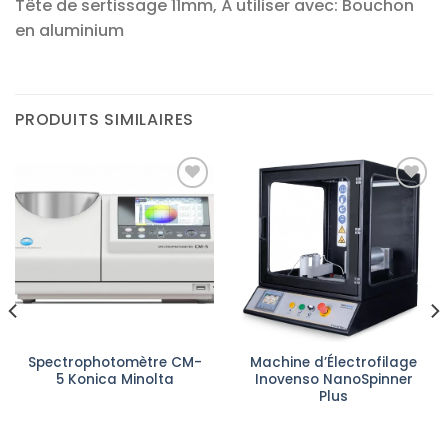
Tête de sertissage 11mm, À utiliser avec: Bouchon
en aluminium
PRODUITS SIMILAIRES
Ajouter
Ajouter
à la liste
à la liste
d’envies
d’envies
Spectrophotomètre CM-
Machine d’Électrofilage
5 Konica Minolta
Inovenso NanoSpinner
Plus